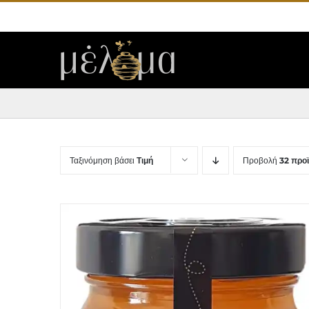
Μετάβαση
στο
περιεχόμενο
Ταξινόμηση βάσει
Τιμή
Προβολή
32 προ