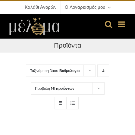
Μετάβαση
Καλάθι Αγορών
Ο Λογαριασμός μου
στο
περιεχόμενο
Προϊόντα
Ταξινόμηση βάσει
Βαθμολογία
Προβολή
16 προϊόντων