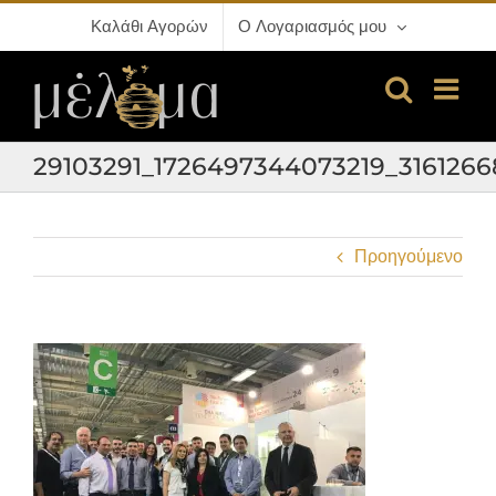
Μετάβαση
Καλάθι Αγορών
Ο Λογαριασμός μου
στο
περιεχόμενο
29103291_1726497344073219_316126
Προηγούμενο