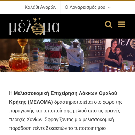
Μετάβαση
Καλάθι Αγορών
Ο Λογαριασμός μου
στο
περιεχόμενο
Η
Μελισσοκομική Επιχείρηση Λάκκων Ομαλού
Κρήτης (ΜΕΛΟΜΑ)
δραστηριοποιείται στο χώρο της
παραγωγής και τυποποίησης μελιού απο τις ορεινές
περιχές Χανίων. Σφραγίζοντας μια μελισσοκομική
παράδοση πέντε δεκαετιών το τυποποιητήριο