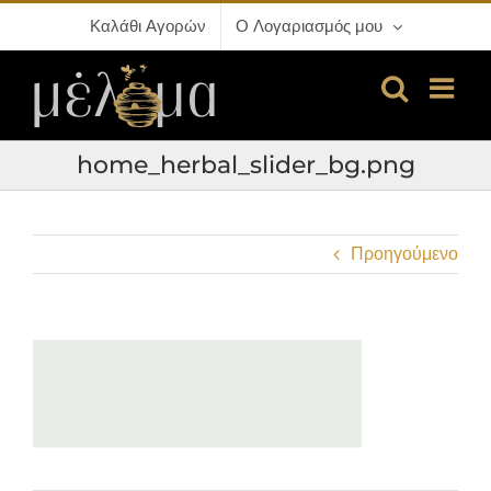
Μετάβαση
Καλάθι Αγορών
Ο Λογαριασμός μου
στο
περιεχόμενο
home_herbal_slider_bg.png
Προηγούμενο