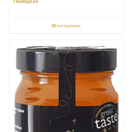
Πευκόμελο
Λεπτομέρειες